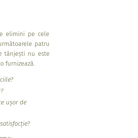
le elimini pe cele
 următoarele patru
e tânjești nu este
o furnizează.
iile?
ă?
ce ușor de
satisfacție?