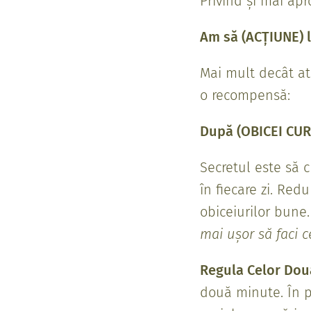
Privind și mai apr
Am să (ACȚIUNE) 
Mai mult decât atâ
o recompensă:
După (OBICEI CUR
Secretul este să 
în fiecare zi. Red
obiceiurilor bune
mai ușor să faci c
Regula Celor Dou
două minute. În p