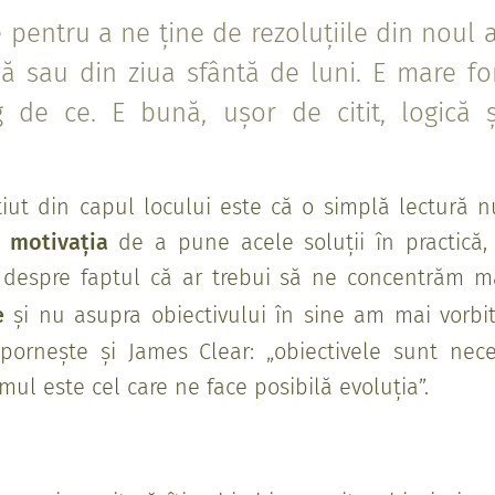
e pentru a ne ține de rezoluțiile din noul 
ă sau din ziua sfântă de luni. E mare fo
g de ce. E bună, ușor de citit, logică ș
tiut din capul locului este că o simplă lectură
i motivația
de a pune acele soluții în practică,
ar despre faptul că ar trebui să ne concentrăm 
e
și nu asupra obiectivului în sine am mai vorbit 
pornește și James Clear: „obiectivele sunt neces
emul este cel care ne face posibilă evoluția”.