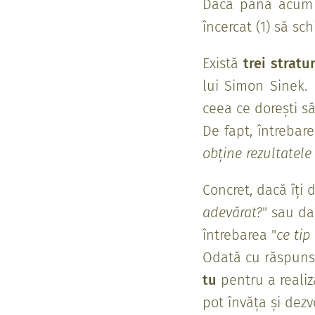
Dacă până acum n
încercat (1) să sc
Există
trei stratu
lui Simon Sinek.
ceea ce dorești să
De fapt, întrebare
obține rezultatele
Concret, dacă îți d
adevărat?
" sau da
întrebarea "
ce tip
Odată cu răspunsu
tu
pentru a realiza
pot învăța și dezv