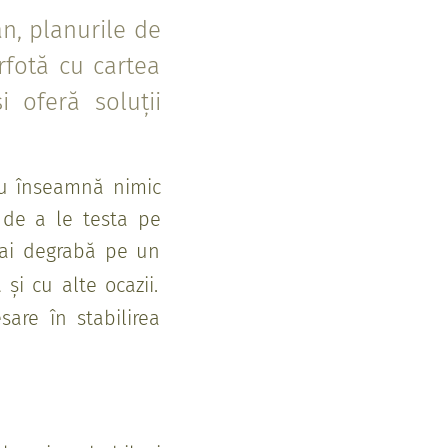
an, planurile de
rfotă cu cartea
i oferă soluții
 nu înseamnă nimic
 de a le testa pe
mai degrabă pe un
și cu alte ocazii.
are în stabilirea