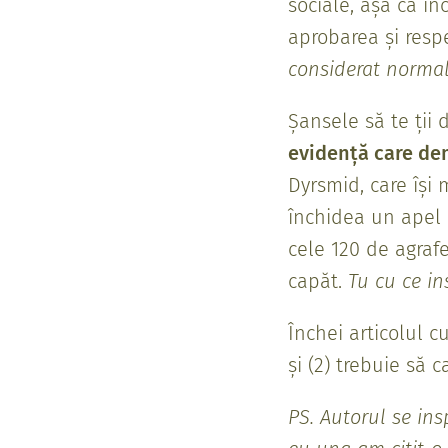
sociale, așa că in
aprobarea și resp
considerat normal 
Șansele să te ții
evidență care de
Dyrsmid, care își 
închidea un apel 
cele 120 de agrafe
capăt.
Tu cu ce in
Închei articolul c
și (2) trebuie să 
PS. Autorul se ins