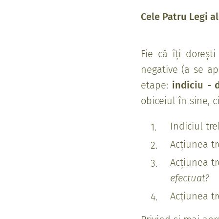
Cele Patru Legi 
Fie că îți doreșt
negative (a se ap
etape:
indiciu - 
obiceiul în sine, 
Indiciul tre
Acțiunea tr
Acțiunea tr
efectuat?
Acțiunea tr