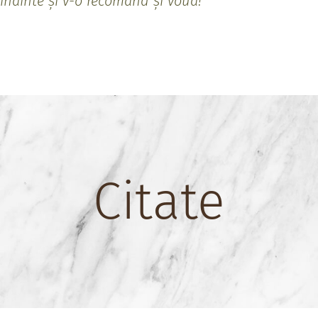
înainte și v-o recomand și vouă!
Citate