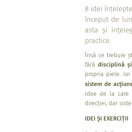
8 idei înțelept
început de lun
asta și înțele
practice.
Însă ce trebuie ș
fără
disciplină ș
propria piele. I
sistem de acțiun
Idee de la care 
direcției, dar sist
IDEI ȘI EXERCIȚII