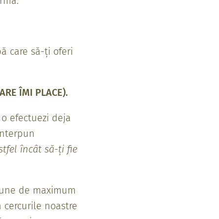
orma:
 care să-ți oferi
ARE ÎMI PLACE).
o efectuezi deja
 interpun
fel încât să-ți fie
rsiune de maximum
cercurile noastre