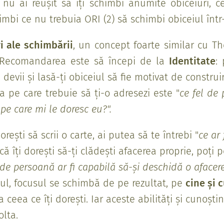
u ai reușit să îți schimbi anumite obiceiuri, ce
himbi ce nu trebuia ORI (2) să schimbi obiceiul înt
ri ale schimbării
, un concept foarte similar cu Th
 Recomandarea este să începi de la
Identitate
:
 devii și lasă-ți obiceiul să fie motivat de construir
a pe care trebuie să ți-o adresezi este "
ce fel de
 pe care mi le doresc eu?".
orești să scrii o carte, ai putea să te întrebi "
ce ar 
că îți dorești să-ți clădești afacerea proprie, poți 
 de persoană ar fi capabilă să-și deschidă o afacer
l, focusul se schimbă de pe rezultat, pe
cine și 
 ceea ce îți dorești. Iar aceste abilități și cunoșt
olta.