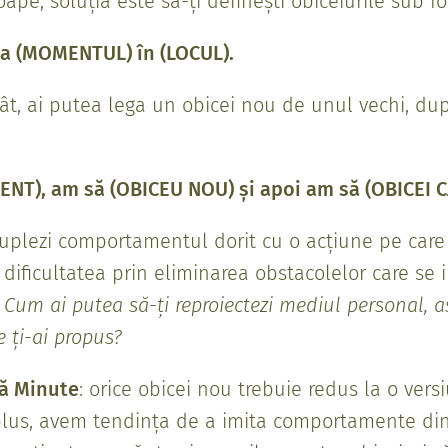
oape, soluția este să-ți definești obiceiurile sub f
la (MOMENTUL) în (LOCUL).
t, ai putea lega un obicei nou de unul vechi, după
ENT), am să (OBICEU NOU) și apoi am să (OBICEI C
cuplezi comportamentul dorit cu o acțiune pe care 
u dificultatea prin eliminarea obstacolelor care se
.
Cum ai putea să-ți reproiectezi mediul personal, ast
e ți-ai propus?
ă Minute
: orice obicei nou trebuie redus la o ve
lus, avem tendința de a imita comportamente din 