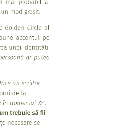
l mai probabil ai
r-un mod greșit.
e Golden Circle al
 pune accentul pe
ea unei identități.
 persoană ar putea
face un scriitor
porni de la
e în domeniul X?
".
cum trebuie să fii
ințe necesare se