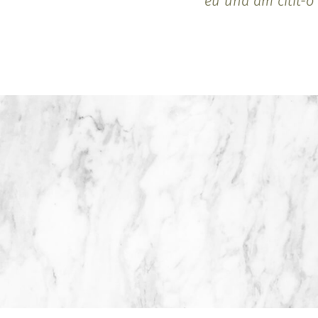
eu una am citit-o 