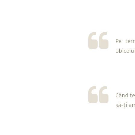
Pe ter
obiceiu
Când te
să-ți am