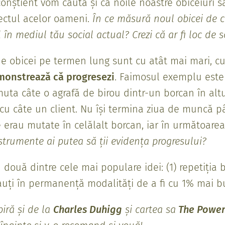
conștient vom căuta și ca noile noastre obiceiuri s
ectul acelor oameni.
În ce măsură noul obicei de c
în mediul tău social actual? Crezi că ar fi loc de 
 de obicei pe termen lung sunt cu atât mai mari, c
monstrează că progresezi
. Faimosul exemplu este 
muta câte o agrafă de birou dintr-un borcan în alt
cu câte un client. Nu își termina ziua de muncă 
 erau mutate în celălalt borcan, iar în următoarea 
strumente ai putea să ții evidența progresului?
u două dintre cele mai populare idei: (1) repetiția 
cauți în permanență modalități de a fi cu 1% mai b
piră și de la
Charles Duhigg
și cartea sa
The Power 