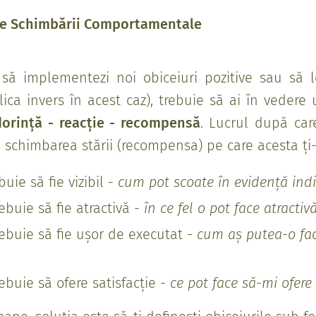
ale Schimbării Comportamentale
i să implementezi noi obiceiuri pozitive sau să 
lica invers în acest caz), trebuie să ai în vedere
dorință - reacție - recompensă
. Lucrul după car
ci schimbarea stării (recompensa) pe care acesta ți-
buie să fie vizibil -
cum pot scoate în evidență indic
ebuie să fie atractivă -
în ce fel o pot face atractiv
ebuie să fie ușor de executat -
cum aș putea-o fa
ebuie să ofere satisfacție -
ce pot face să-mi ofere 