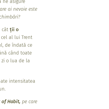
ă ne asigure
are ai nevoie este
schimbări?
u cât
ții o
cel al lui Trent
ul, de îndată ce
până când toate
zi o lua de la
bate intensitatea
un.
of Habit,
pe care