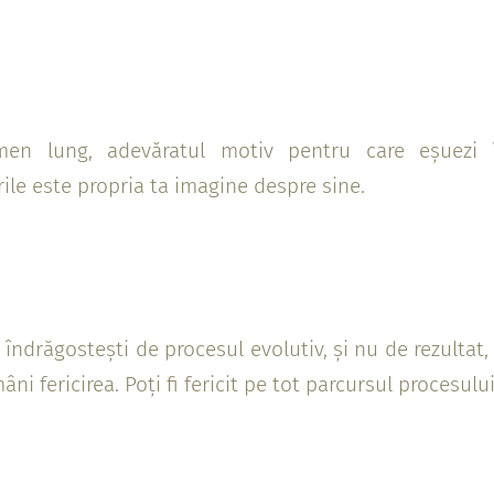
men lung, adevăratul motiv pentru care eșuezi î
rile este propria ta imagine despre sine.
 îndrăgostești de procesul evolutiv, și nu de rezultat
âni fericirea. Poți fi fericit pe tot parcursul procesului