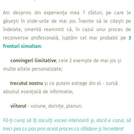
Am desprins din experiența mea 7 sfaturi, pe care le
găsești în slide-urile de mai jos. Înainte să le citești pe
îndelete, smerită reamintit că, în cazul unui proces de
reconversie profesională, luptăm cel mai probabil pe
3
fronturi simultan:
🧠
convingeri limitative
; cele 2 exemple de mai jos și
multe altele personalizate;
🧠
trecutul nostru
și ce putem extrage din el - sursă
absolut esențială de informatie;
🔮
viitorul
- viziune, dorințe, planuri.
Fă-ți curaj să îți asculți vocea interioară și, dacă e cazul, să
treci pas cu pas prin acest proces cu răbdare și încredere!