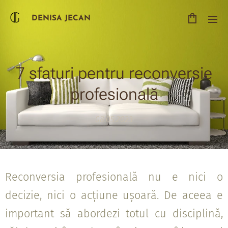
DENISA JECAN
7 sfaturi pentru reconversie
profesională
08.05.2023
Reconversia profesională nu e nici o
decizie, nici o acțiune ușoară. De aceea e
important să abordezi totul cu disciplină,