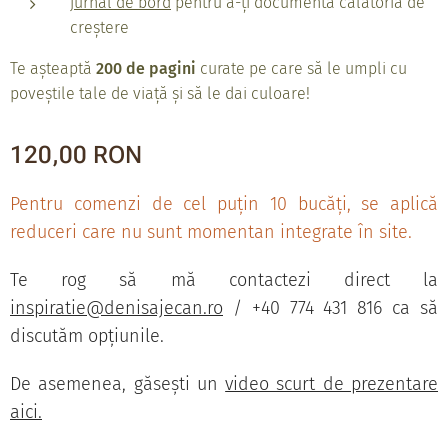
jurnal de bord
pentru a-ți documenta călătoria de
creștere
Te așteaptă
20
0 de pagini
curate pe care să le umpli cu
poveștile tale de viață și să le dai culoare!
120,00
RON
Pentru comenzi de cel puțin 10 bucăți, se aplică
reduceri care nu sunt momentan integrate în site.
Te rog să mă contactezi direct la
inspiratie@denisajecan.ro
/ +40 774 431 816 ca să
discutăm opțiunile.
De asemenea, găsești un
video scurt de prezentare
aici.